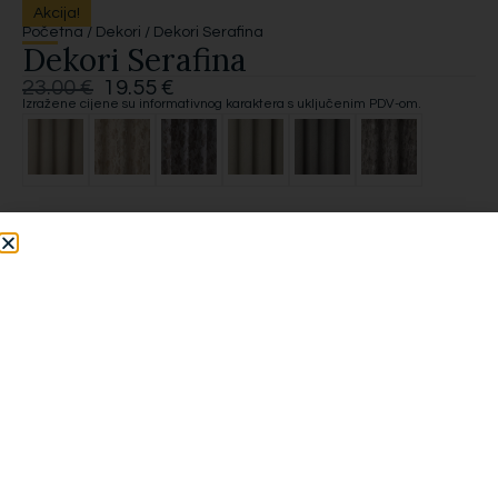
Akcija!
Početna
/
Dekori
/ Dekori Serafina
Dekori Serafina
23.00
€
19.55
€
Izražene cijene su informativnog karaktera s uključenim PDV-om.
*
Duljina zavjese (cm)
*
Širina zavjese (cm)
*
Način šivanja
Traka i način šivanja
*
Montaža