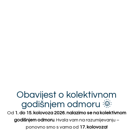
Pošalji upit za ponudu
VIDEO UPUTE - kako izmjeriti zavjese
VIDEO UPUTE - kako izmjeriti paket zavjese
VIDEO UPUTE - najčešće greške kod mjerenja
zavjesa
VIDEO UPUTE - kako izabrati karnišu
Opis proizvoda
Obavijest o kolektivnom
Plaćanje i dostava
godišnjem odmoru 🌞
Od
1. do 15. kolovoza 2026. nalazimo se na kolektivnom
godišnjem odmoru
. Hvala vam na razumijevanju –
Proizvodi
ponovno smo s vama od
17. kolovoza!
Slični proizvodi