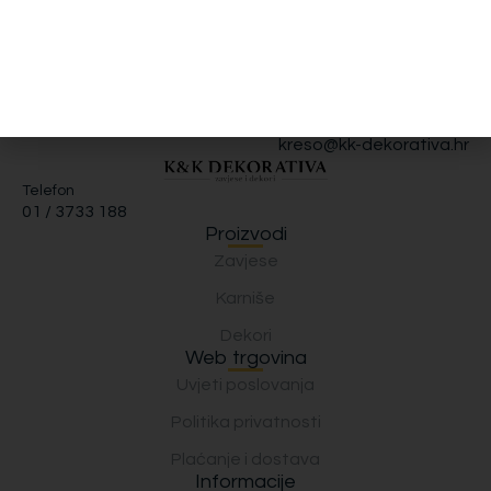
60.00
€
51.00
€
47.00
€
39.95
€
Odaberi opcije
Odaberi opcije
Email
kreso@kk-dekorativa.hr
Telefon
01 / 3733 188
Proizvodi
Zavjese
Karniše
Dekori
Web trgovina
Uvjeti poslovanja
Politika privatnosti
Plaćanje i dostava
Informacije