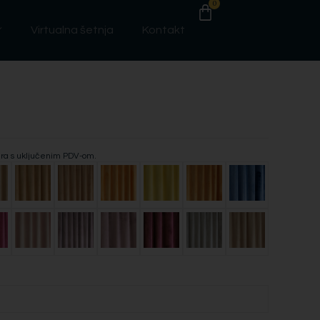
0
Virtualna šetnja
Kontakt
era s uključenim PDV-om.