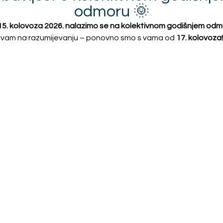
Opis proizvoda
odmoru 🌞
 15. kolovoza 2026. nalazimo se na kolektivnom godišnjem odm
Plaćanje i dostava
vam na razumijevanju – ponovno smo s vama od
17. kolovoza!
Proizvodi
Slični proizvodi
Akcija!