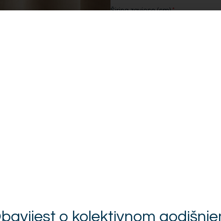
*
Širina zavjese (cm)
*
Način šiva
Traka i način šivanja
*
Montaža
Pošalji upit za ponu
VIDEO UPUTE - kako izmjerit
VIDEO UPUTE - kako izmjeri
VIDEO UPUTE - najčešće gr
VIDEO UPUTE - kako izabrat
bavijest o kolektivnom godišnj