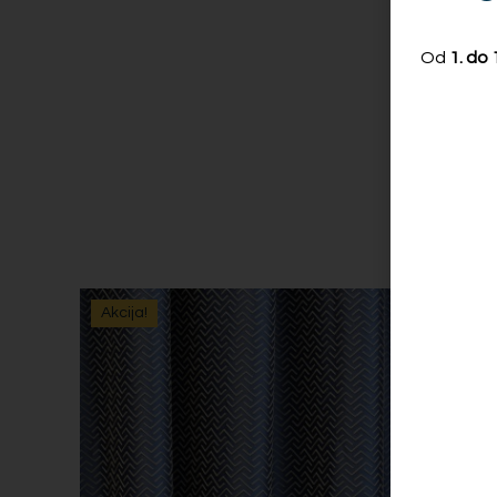
Od
1. do
Akcija!
Akcija!