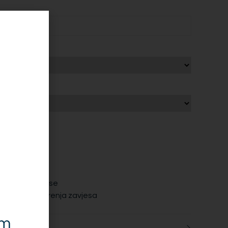
nja
du
i zavjese
ti paket zavjese
eške kod mjerenja zavjesa
i karnišu
em