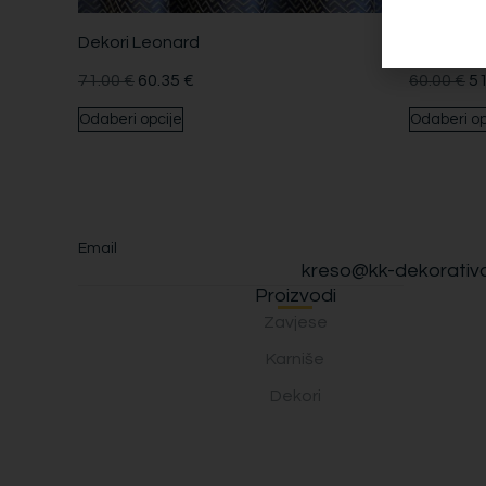
Dekori Leonard
Dekori Ca
71.00
€
60.35
€
60.00
€
5
Odaberi opcije
Odaberi op
Email
kreso@kk-dekorativa
Proizvodi
Zavjese
Karniše
Dekori