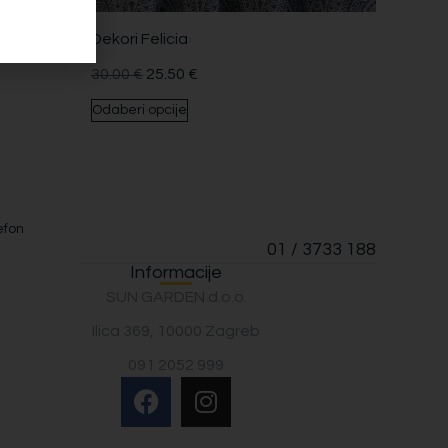
Dekori Felicia
30.00
€
25.50
€
Odaberi opcije
efon
01 / 3733 188
Informacije
SUN GARDEN d.o.o.
Ilica 369, 10000 Zagreb
091 2052 999