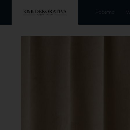
Početna
W