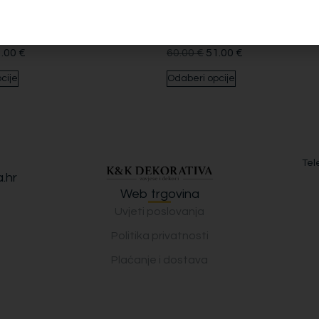
lvin
Dekori Calvin
1.00
€
60.00
€
51.00
€
cije
Odaberi opcije
Tel
.hr
Web trgovina
Uvjeti poslovanja
Politika privatnosti
Plaćanje i dostava