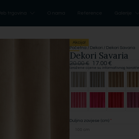
eb trgovina
O nama
Reference
Galerije
Akcija!
Početna
/
Dekori
/ Dekori Savaria
Dekori Savaria
20.00
€
17.00
€
Izražene cijene su informativnog karakt
*
Duljina zavjese (cm)