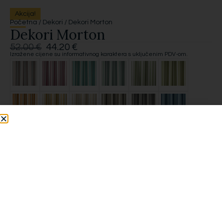
Akcija!
Početna
/
Dekori
/ Dekori Morton
Dekori Morton
52.00
€
44.20
€
Izražene cijene su informativnog karaktera s uključenim PDV-om.
*
Duljina zavjese (cm)
*
Širina zavjese (cm)
*
Način šivanja
Traka i način šivanja