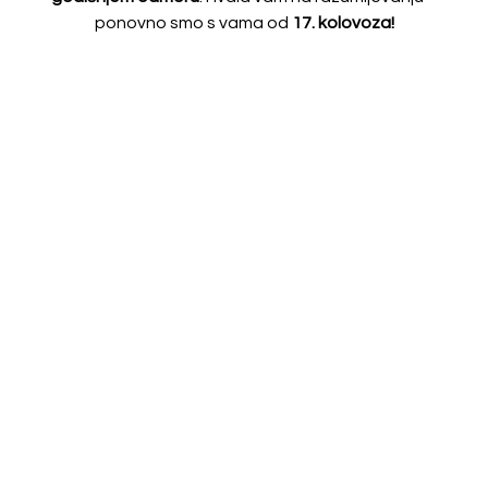
ponovno smo s vama od
17. kolovoza!
Proizvodi
Slični proizvodi
Akcija!
Akcija!
Dekori Morton
Dekori Bernard
52.00
€
44.20
€
80.00
€
68.00
€
Odaberi opcije
Odaberi opcije
Akcija!
Akcija!