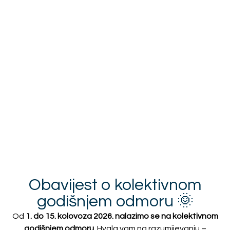
*
Montaža
Pošalji upit za ponudu
VIDEO UPUTE - kako izmjeriti zavjese
VIDEO UPUTE - kako izmjeriti paket zavjese
VIDEO UPUTE - najčešće greške kod mjerenja
zavjesa
VIDEO UPUTE - kako izabrati karnišu
Obavijest o kolektivnom
Opis proizvoda
godišnjem odmoru 🌞
Od
1. do 15. kolovoza 2026. nalazimo se na kolektivnom
Plaćanje i dostava
godišnjem odmoru
. Hvala vam na razumijevanju –