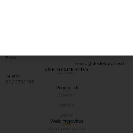
Dekori Calvin
Dekori Calvin
60.00
€
51.00
€
60.00
€
51.00
€
Odaberi opcije
Odaberi opcije
Email
kreso@kk-dekorativa.hr
Telefon
01 / 3733 188
Proizvodi
Zavjese
Karniše
Dekori
Web trgovina
Uvjeti poslovanja