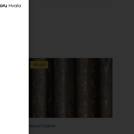
oru
. Hvala
Akcija!
Dekori Calvin