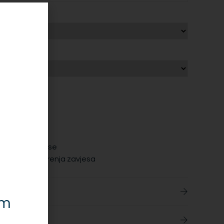
nja
du
i zavjese
ti paket zavjese
eške kod mjerenja zavjesa
i karnišu
em