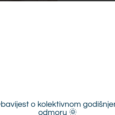
*
Način šiva
Traka i način šivanja
*
Montaža
Pošalji upit za ponu
VIDEO UPUTE - kako izmjerit
VIDEO UPUTE - kako izmjeri
VIDEO UPUTE - najčešće gr
VIDEO UPUTE - kako izabrat
Opis proizvoda
bavijest o kolektivnom godišnj
odmoru 🌞
Plaćanje i dostava