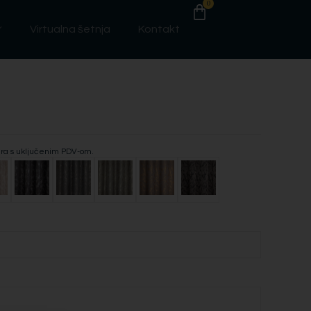
0
Virtualna šetnja
Kontakt
era s uključenim PDV-om.