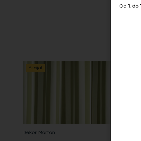
Od
1. do
Akcija!
Akcija!
Dekori Morton
Dekori M