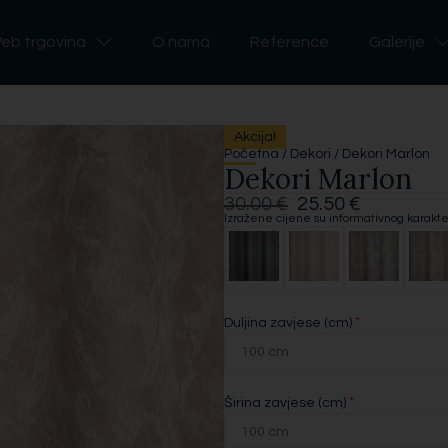
eb trgovina
O nama
Reference
Galerije
Akcija!
Početna
/
Dekori
/ Dekori Marlon
Dekori Marlon
30.00
€
25.50
€
Izražene cijene su informativnog karakt
*
Duljina zavjese (cm)
*
Širina zavjese (cm)