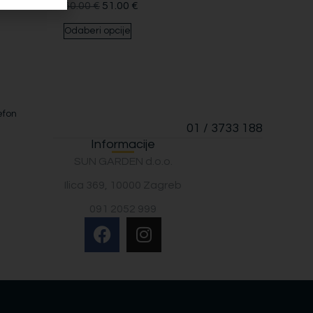
60.00
€
51.00
€
Odaberi opcije
efon
01 / 3733 188
Informacije
SUN GARDEN d.o.o.
Ilica 369, 10000 Zagreb
091 2052 999