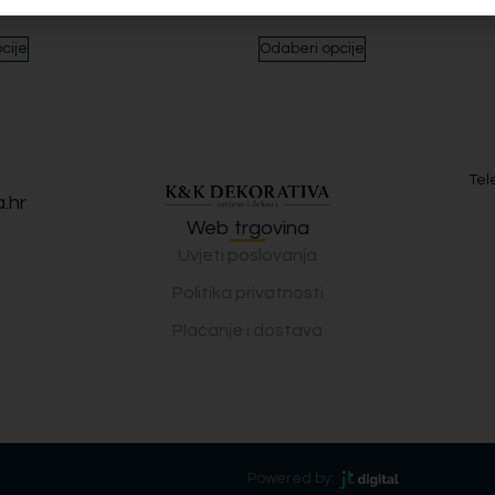
4.20
€
52.00
€
44.20
€
cije
Odaberi opcije
Tel
.hr
Web trgovina
Uvjeti poslovanja
Politika privatnosti
Plaćanje i dostava
Powered by: