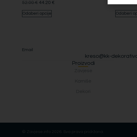
52.00
€
44.20
€
52.00
€
4
Odaberi opcije
Odaberi op
Email
kreso@kk-dekorativa
Proizvodi
Zavjese
Karniše
Dekori
© Zavjese.info 2026. Sva prava pridržana.