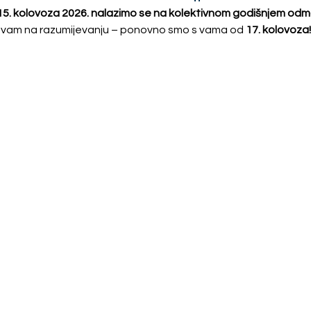
 15. kolovoza 2026. nalazimo se na kolektivnom godišnjem odm
vam na razumijevanju – ponovno smo s vama od
17. kolovoza!
Proizvodi
Slični proizvodi
Akcija!
orton
Dekori Morton